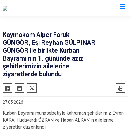
Manisa
Kaymakam Alper Faruk
GÜNGÖR, Eşi Reyhan GÜLPINAR
Ahmetli
Salihli
GÜNGÖR ile birlikte Kurban
Akhisar
Sarıgöl
Bayramı'nın 1. gününde aziz
Alaşehir
Saruhanlı
şehitlerimizin ailelerine
Demirci
ziyaretlerde bulundu
Selendi
Gölmarmara
Soma
Gördes
Turgutlu
Kırkağaç
Şehzadeler
27.05.2026
Köprübaşı
Yunusemre
Kurban Bayramı münasebetiyle kahraman şehitlerimiz Evren
Kula
KARA, Hüdaverdi ÖZKAN ve Hasan ALKAN'ın ailelerine
ziyaretler düzenlendi.