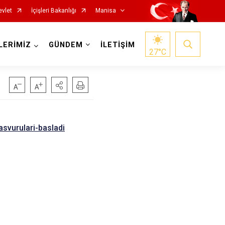
evlet
İçişleri Bakanlığı
Manisa
LERİMİZ
GÜNDEM
İLETİŞİM
27
°C
basvurulari-basladi
Salihli
Sarıgöl
Saruhanlı
Selendi
Soma