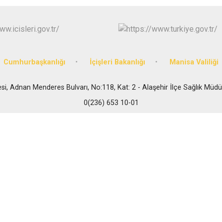
Gördes
Kırkağaç
Köprübaşı
Kula
Cumhurbaşkanlığı
İçişleri Bakanlığı
Manisa Valiliği
si, Adnan Menderes Bulvarı, No:118, Kat: 2 - Alaşehir İlçe Sağlık Müdü
0(236) 653 10-01