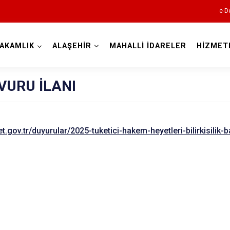
e-D
AKAMLIK
ALAŞEHİR
MAHALLİ İDARELER
HİZMET
Manisa
ŞVURU İLANI
et.gov.tr/duyurular/2025-tuketici-hakem-heyetleri-bilirkisilik-
Ahmetli
Akhisar
Alaşehir
Demirci
Gölmarmara