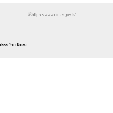
Turgutlu
Şehzadeler
Yunusemre
rlüğü Yeni Binası